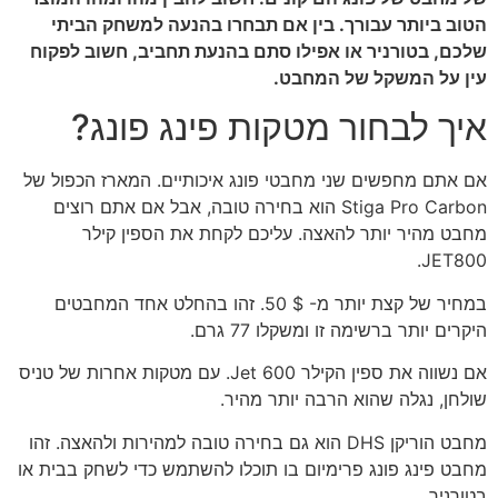
הטוב ביותר עבורך. בין אם תבחרו בהנעה למשחק הביתי
שלכם, בטורניר או אפילו סתם בהנעת תחביב, חשוב לפקוח
עין על המשקל של המחבט.
איך לבחור מטקות פינג פונג?
אם אתם מחפשים שני מחבטי פונג איכותיים. המארז הכפול של
Stiga Pro Carbon הוא בחירה טובה, אבל אם אתם רוצים
מחבט מהיר יותר להאצה. עליכם לקחת את הספין קילר
JET800.
במחיר של קצת יותר מ- $ 50. זהו בהחלט אחד המחבטים
היקרים יותר ברשימה זו ומשקלו 77 גרם.
אם נשווה את ספין הקילר Jet 600. עם מטקות אחרות של טניס
שולחן, נגלה שהוא הרבה יותר מהיר.
מחבט הוריקן DHS הוא גם בחירה טובה למהירות ולהאצה. זהו
מחבט פינג פונג פרימיום בו תוכלו להשתמש כדי לשחק בבית או
בטורניר.